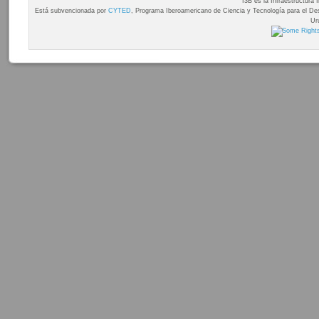
I3B es la Infraestructura
Está subvencionada por
CYTED
, Programa Iberoamericano de Ciencia y Tecnología para el Desa
Ur