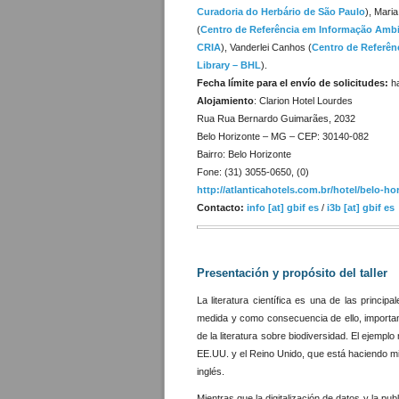
Curadoria do Herbário de São Paulo
), Mari
(
Centro de Referência em Informação Ambi
CRIA
), Vanderlei Canhos (
Centro de Referên
Library – BHL
).
Fecha límite para el envío de solicitudes:
ha
Alojamiento
: Clarion Hotel Lourdes
Rua Rua Bernardo Guimarães, 2032
Belo Horizonte – MG – CEP: 30140-082
Bairro: Belo Horizonte
Fone: (31) 3055-0650, (0)
http://atlanticahotels.com.br/hotel/belo-ho
Contacto:
info [at] gbif es
/
i3b [at] gbif es
Presentación y propósito del taller
La literatura científica es una de las princi
medida y como consecuencia de ello, important
de la literatura sobre biodiversidad. El ejemplo
EE.UU. y el Reino Unido, que está haciendo mill
inglés.
Mientras que la digitalización de datos y la pu