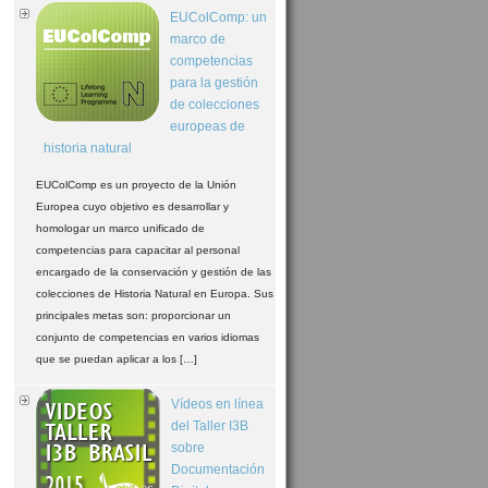
EUColComp: un
marco de
competencias
para la gestión
de colecciones
europeas de
historia natural
EUColComp es un proyecto de la Unión
Europea cuyo objetivo es desarrollar y
homologar un marco unificado de
competencias para capacitar al personal
encargado de la conservación y gestión de las
colecciones de Historia Natural en Europa. Sus
principales metas son: proporcionar un
conjunto de competencias en varios idiomas
que se puedan aplicar a los […]
Vídeos en línea
del Taller I3B
sobre
Documentación