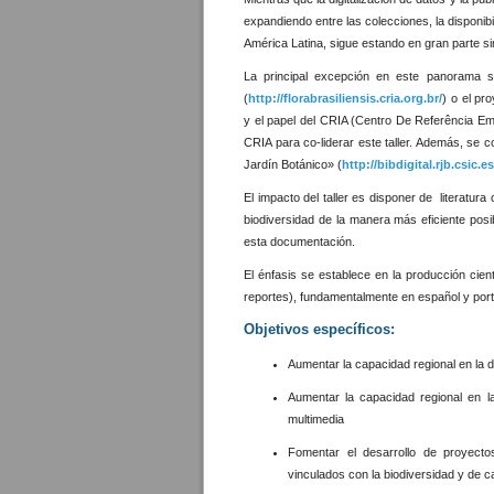
expandiendo entre las colecciones, la disponibi
América Latina, sigue estando en gran parte sin
La principal excepción en este panorama so
(
http://florabrasiliensis.cria.org.br/
) o el pr
y el papel del CRIA (Centro De Referência Em
CRIA para co-liderar este taller. Además, se co
Jardín Botánico» (
http://bibdigital.rjb.csic.es
El impacto del taller es disponer de literatu
biodiversidad de la manera más eficiente pos
esta documentación.
El énfasis se establece en la producción cientí
reportes), fundamentalmente en español y port
Objetivos específicos:
Aumentar la capacidad regional en la dig
Aumentar la capacidad regional en la
multimedia
Fomentar el desarrollo de proyecto
vinculados con la biodiversidad y de ca