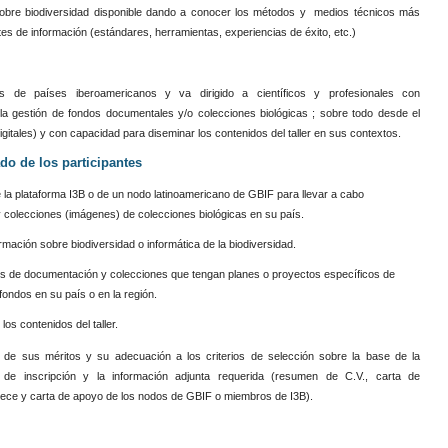
n sobre biodiversidad disponible dando a conocer los métodos y medios técnicos más
es de información (estándares, herramientas, experiencias de éxito, etc.)
s de países iberoamericanos y va dirigido a científicos y profesionales con
la gestión de fondos documentales y/o colecciones biológicas ; sobre todo desde el
digitales) y con capacidad para diseminar los contenidos del taller en sus contextos.
ado de los participantes
la plataforma I3B o de un nodo latinoamericano de GBIF para llevar a cabo
a y colecciones (imágenes) de colecciones biológicas en su país.
rmación sobre biodiversidad o informática de la biodiversidad.
ros de documentación y colecciones que tengan planes o proyectos específicos de
 fondos en su país o en la región.
os contenidos del taller.
 de sus méritos y su adecuación a los criterios de selección sobre la base de la
o de inscripción y la información adjunta requerida (resumen de C.V., carta de
enece y carta de apoyo de los nodos de GBIF o miembros de I3B).