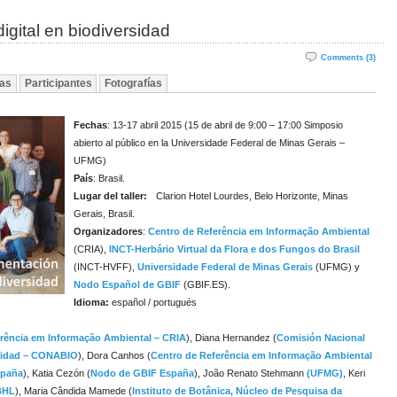
igital en biodiversidad
Comments (3)
as
Participantes
Fotografías
Fechas
: 13-17 abril 2015 (15 de abril de 9:00 – 17:00 Simposio
abierto al público en la Universidade Federal de Minas Gerais –
UFMG)
País
: Brasil.
Lugar del taller:
Clarion Hotel Lourdes, Belo Horizonte, Minas
Gerais, Brasil.
Organizadores
:
Centro de Referência em Informação Ambiental
(CRIA),
INCT-Herbário Virtual da Flora e dos Fungos do Brasil
(INCT-HVFF),
Universidade Federal de Minas Gerais
(UFMG) y
Nodo Español de GBIF
(GBIF.ES).
Idioma:
español / portugués
erência em Informação Ambiental – CRIA
), Diana Hernandez (
Comisión Nacional
rsidad – CONABIO
), Dora Canhos (
Centro de Referência em Informação Ambiental
spaña
), Katia Cezón (
Nodo de GBIF España
), João Renato Stehmann
(UFMG)
, Keri
 BHL
), Maria Cândida Mamede (
Instituto de Botânica, Núcleo de Pesquisa da