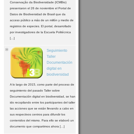
Conservação da Biodiversidade (ICMBio)
presentaron el 26 de noviembre el Portal de
Datos de Biodiversidad de Brasil que da
acceso público a más de un millón y medio de
registros de especies. El portal, desarrollado
por investigadores de la Escuela Politécnica
[…]
Seguimiento
Taller
Documentación
digital en
biodiversidad
A lo largo de 2015, como parte del proceso de
seguimiento del pasado Taller sobre
Documentación digital en biodiversidad, se han
ido recopilando entre los participantes del taller
las acciones que se están llevando a cabo en
sus respectivos centros para difundir los
contenidos del mismo. Para ello se elaboró un
documento que compartimos ahora […]