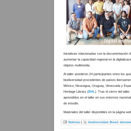
iniciativas relacionadas con la documentación dig
aumentar la capacidad regional en la digitalizaci
objetos multimedia.
Al taller asistieron 24 participantes entre los 
biodiversidad procedentes de países iberoameri
México, Nicaragua, Uruguay, Venezuela y España
Heritage Library (
BHL
). Tras el cierre del tall
aprendidos en el taller en sus entornos nacional
de estudio.
Materiales del taller disponibles en la página we
Noticias
|
biodiversidad
,
Brasil
,
documen