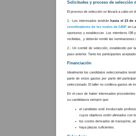
Solicitudes y proceso de selección 
El proceso de selección se llevará a cabo en 
1.- Los interesados tendrán
hasta el 23 de 
coordinadores de los nodos de GBIF
en La
oportunos y establezcan. Los miembros I3B y
recibidas, y deberán remitir las nominaciones 
2.- Un comité de selección, establecido por l
paso anterior. Tanto los participantes aceptad
Financiación
Idealmente los candidatos seleccionados tendr
parte de estos gastos por parte del partici
seleccionado. El taller no conlleva gastos de in
En el caso de haber interesados procedentes
su candidatura siempre que:
el candidato esté involucrado profesio
cuyos objetivos estén alineados con l
los costes derivados de transporte, al
haya plazas suficientes.