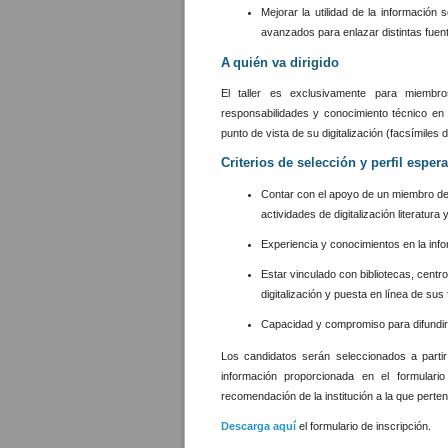
Mejorar la utilidad de la informació
avanzados para enlazar distintas fuent
A quién va dirigido
El taller es exclusivamente para miembro
responsabilidades y conocimiento técnico en 
punto de vista de su digitalización (facsímiles 
Criterios de selección y perfil esper
Contar con el apoyo de un miembro de 
actividades de digitalización literatur
Experiencia y conocimientos en la info
Estar vinculado con bibliotecas, cent
digitalización y puesta en línea de sus
Capacidad y compromiso para difundir l
Los candidatos serán seleccionados a partir
información proporcionada en el formulari
recomendación de la institución a la que pert
Descarga aquí
el formulario de inscripción.