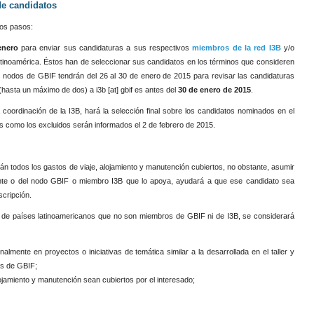
de candidatos
dos pasos:
enero
para enviar sus candidaturas a sus respectivos
miembros de la red I3B
y/o
tinoamérica. Éstos han de seleccionar sus candidatos en los términos que consideren
 nodos de GBIF tendrán del 26 al 30 de enero de 2015 para revisar las candidaturas
(hasta un máximo de dos) a i3b [at] gbif es antes del
30 de enero de 2015
.
a coordinación de la I3B, hará la selección final sobre los candidatos nominados en el
os como los excluidos serán informados el 2 de febrero de 2015.
án todos los gastos de viaje, alojamiento y manutención cubiertos, no obstante, asumir
pante o del nodo GBIF o miembro I3B que lo apoya, ayudará a que ese candidato sea
scripción.
 de países latinoamericanos que no son miembros de GBIF ni de I3B, se considerará
nalmente en proyectos o iniciativas de temática similar a la desarrollada en el taller y
os de GBIF;
ojamiento y manutención sean cubiertos por el interesado;