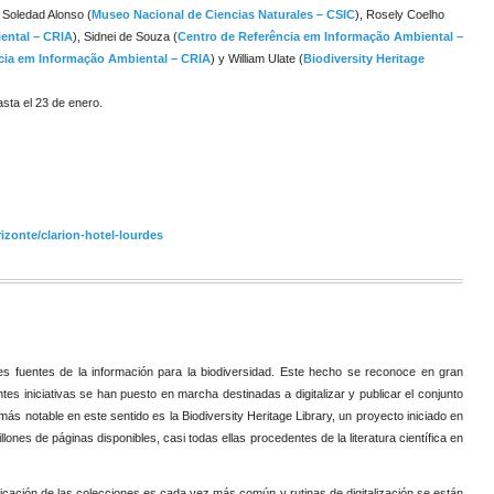
a Soledad Alonso (
Museo Nacional de Ciencias Naturales – CSIC
), Rosely Coelho
ental – CRIA
), Sidnei de Souza (
Centro de Referência em Informação Ambiental –
cia em Informação Ambiental – CRIA
) y William Ulate (
Biodiversity Heritage
sta el 23 de enero.
rizonte/clarion-hotel-lourdes
pales fuentes de la información para la biodiversidad. Este hecho se reconoce en gran
es iniciativas se han puesto en marcha destinadas a digitalizar y publicar el conjunto
 más notable en este sentido es la Biodiversity Heritage Library, un proyecto iniciado en
ones de páginas disponibles, casi todas ellas procedentes de la literatura científica en
blicación de las colecciones es cada vez más común y rutinas de digitalización se están