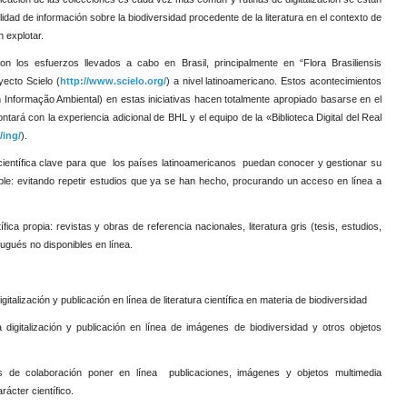
lidad de información sobre la biodiversidad procedente de la literatura en el contexto de
 explotar.
n los esfuerzos llevados a cabo en Brasil, principalmente en “Flora Brasiliensis
oyecto Scielo (
http://www.scielo.org/
) a nivel latinoamericano. Estos acontecimientos
 Informação Ambiental) en estas iniciativas hacen totalmente apropiado basarse en el
ntará con la experiencia adicional de BHL y el equipo de la «Biblioteca Digital del Real
/ing/
).
ra científica clave para que los países latinoamericanos puedan conocer y gestionar su
ible: evitando repetir estudios que ya se han hecho, procurando un acceso en línea a
fica propia: revistas y obras de referencia nacionales, literatura gris (tesis, estudios,
ugués no disponibles en línea.
italización y publicación en línea de literatura científica en materia de biodiversidad
 digitalización y publicación en línea de imágenes de biodiversidad y otros objetos
s de colaboración poner en línea publicaciones, imágenes y objetos multimedia
rácter científico.