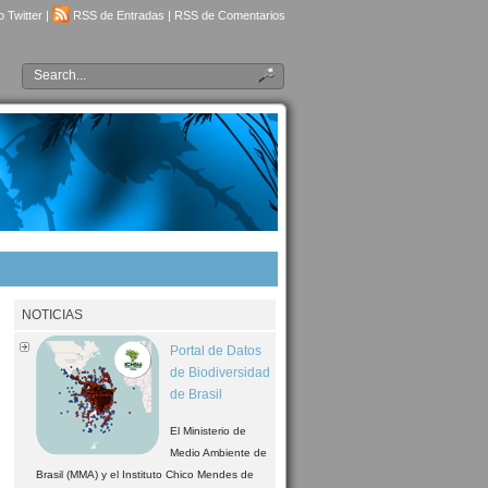
 Twitter
|
RSS de Entradas
|
RSS de Comentarios
NOTICIAS
Portal de Datos
de Biodiversidad
de Brasil
El Ministerio de
Medio Ambiente de
Brasil (MMA) y el Instituto Chico Mendes de