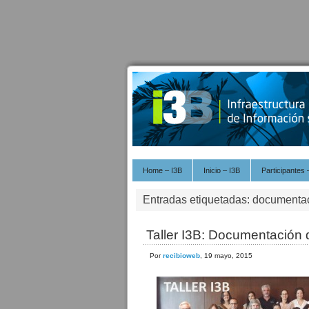
Home – I3B
Inicio – I3B
Participantes 
Entradas etiquetadas: documentac
Taller I3B: Documentación d
Por
recibioweb
, 19 mayo, 2015