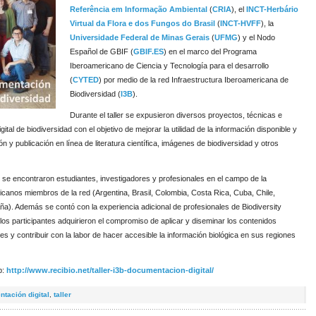
Referência em Informação Ambiental
(
CRIA
), el
INCT-Herbário
Virtual da Flora e dos Fungos do Brasil
(
INCT-HVFF
), la
Universidade Federal de Minas Gerais
(
UFMG
) y el Nodo
Español de GBIF (
GBIF.ES
) en el marco del Programa
Iberoamericano de Ciencia y Tecnología para el desarrollo
(
CYTED
) por medio de la red Infraestructura Iberoamericana de
Biodiversidad (
I3B
).
Durante el taller se expusieron diversos proyectos, técnicas e
ital de biodiversidad con el objetivo de mejorar la utilidad de la información disponible y
ón y publicación en línea de literatura científica, imágenes de biodiversidad y otros
que se encontraron estudiantes, investigadores y profesionales en el campo de la
canos miembros de la red (Argentina, Brasil, Colombia, Costa Rica, Cuba, Chile,
). Además se contó con la experiencia adicional de profesionales de Biodiversity
er, los participantes adquirieron el compromiso de aplicar y diseminar los contenidos
es y contribuir con la labor de hacer accesible la información biológica en sus regiones
b:
http://www.recibio.net/taller-i3b-documentacion-digital/
tación digital
,
taller