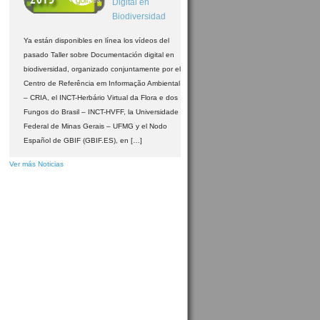
Digital en
Biodiversidad
Ya están disponibles en línea los vídeos del
pasado Taller sobre Documentación digital en
biodiversidad, organizado conjuntamente por el
Centro de Referência em Informação Ambiental
– CRIA, el INCT-Herbário Virtual da Flora e dos
Fungos do Brasil – INCT-HVFF, la Universidade
Federal de Minas Gerais – UFMG y el Nodo
Español de GBIF (GBIF.ES), en […]
Ver más Noticias