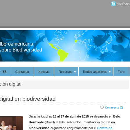
encendido
– I3B
Contactar
Noticias
Recursos
Redes anteriores
Foro
ión digital
igital en biodiversidad
Comments (0)
Durante los días
13 al 17 de abril de 2015
se desarrolló en
Belo
Horizonte
(Brasil) el taller sobre
Documentación digital en
biodiversidad
organizado conjuntamente por el
Centro de